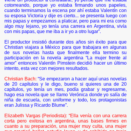
cotorreando, porque yo estaba firmando unos papeles,
cuando terminamos la escena por ahí estaba Valentín con
su esposa Victoria y dije es cierto... se presenta luego con
mis papas y empezamos a platicar, pero para mi era como
algo muy lejano, yo tenía una carrera en Argentina, vivía
con mis papas, que me iba a ir yo a otro lugar”.
El productor insistió durante dos años sin éxito para que
Christian viajara a México para que trabajara en algunas
de sus novelas hasta que finalmente ella termino su
participación en la novela argentina “La mujer frente al
amor” entonces Valentín Pimstein decidió hacer un último
intento, esta vez con mejores resultados.
Christian Bach:
“Se empezaron a hacer aquí unas novelas
de 20 capítulos y le digo, bueno si quieres una de 20
capítulos, yo tenía un mes, podía grabar y regresarme,
hago esa novela que se llamo Verónica donde yo salía de
niña de escuela, con uniforme y todo, los protagonistas
eran Julissa y Ricardo Blume”.
Elizabeth Vargas (Periodista): “Ella venía con una carrera
corta pero exitosa en argentina, unas bases firmes en
cuanto a su preparación, una mujer muy culta, una mujer