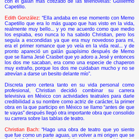
con el galán más cotizado de las telenovelas: Guillermo
Capetillo.
Edith González:
“Ella andaba en ese momento con Memo
Capetillo que era lo más guapo que has visto en la vida,
realmente muy bello... y yo me acuerdo como que medio
los espiaba, eso nunca lo ha sabido Christian, pero los
seguía a escondidas ya que era muy novedoso para mi,
era el primer romance que yo veía en la vida real... y de
pronto apareció un galán guapísimo después de Memo
que se llama Jesé Crasbet que yo adoro a Jesé y entonces
los dos me sacaban, era como una especie de chaperon
muy extraño, porque los dos me cuidaban mucho y no se
atrevían a darse un besito delante mío”.
Discreta pero certera tanto en su vida personal como
profesional, Christian decidió combinar su carrera
televisiva en México con actividades teatrales para darle
credibilidad a su nombre como actriz de carácter, la primer
obra en la que participo en México se llamo “antes de que
te vayas” después llegó otra importante obra que consolido
su carrera sobre las tablas de teatro.
Christian Bach:
“Hago una obra de teatro que yo siento
que fue como un parte aguas, un volver a mi origen que se