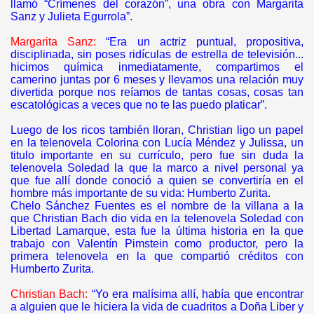
llamó “Crímenes del corazón”, una obra con Margarita
Sanz y Julieta Egurrola”.
Margarita Sanz:
“Era un actriz puntual, propositiva,
disciplinada, sin poses ridículas de estrella de televisión...
hicimos química inmediatamente, compartimos el
camerino juntas por 6 meses y llevamos una relación muy
divertida porque nos reíamos de tantas cosas, cosas tan
escatológicas a veces que no te las puedo platicar”.
Luego de los ricos también lloran, Christian ligo un papel
en la telenovela Colorina con Lucía Méndez y Julissa, un
titulo importante en su currículo, pero fue sin duda la
telenovela Soledad la que la marco a nivel personal ya
que fue allí donde conoció a quien se convertiría en el
hombre más importante de su vida: Humberto Zurita.
Chelo Sánchez Fuentes es el nombre de la villana a la
que Christian Bach dio vida en la telenovela Soledad con
Libertad Lamarque, esta fue la última historia en la que
trabajo con Valentín Pimstein como productor, pero la
primera telenovela en la que compartió créditos con
Humberto Zurita.
Christian Bach:
“Yo era malísima allí, había que encontrar
a alguien que le hiciera la vida de cuadritos a Doña Liber y