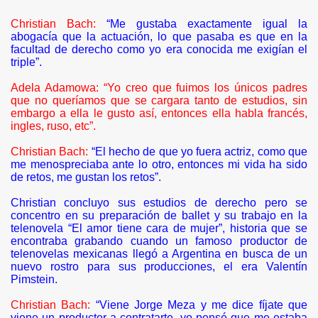
Christian Bach:
“Me gustaba exactamente igual la
abogacía que la actuación, lo que pasaba es que en la
facultad de derecho como yo era conocida me exigían el
triple”.
Adela Adamowa: “Yo creo que fuimos los únicos padres
que no queríamos que se cargara tanto de estudios, sin
embargo a ella le gusto así, entonces ella habla francés,
ingles, ruso, etc”.
Christian Bach:
“El hecho de que yo fuera actriz, como que
me menospreciaba ante lo otro, entonces mi vida ha sido
de retos, me gustan los retos”.
Christian concluyo sus estudios de derecho pero se
concentro en su preparación de ballet y su trabajo en la
telenovela “El amor tiene cara de mujer”, historia que se
encontraba grabando cuando un famoso productor de
telenovelas mexicanas llegó a Argentina en busca de un
nuevo rostro para sus producciones, el era Valentín
Pimstein.
Christian Bach:
“Viene Jorge Meza y me dice fíjate que
viene un productor a contratarte, yo pensé que me estaba