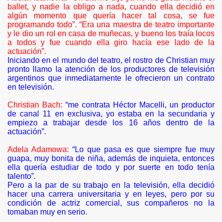
ballet, y nadie la obligo a nada, cuando ella decidió en
or triunfo es ser madre
algún momento que quería hacer tal cosa, se fue
programando todo”. “Era una maestra de teatro importante
ada al cine
y le dio un rol en casa de muñecas, y bueno los traía locos
a todos y fue cuando ella giro hacía ese lado de la
 ascendente en la tv argentina
actuación”.
Iniciando en el mundo del teatro, el rostro de Christian muy
pronto llamo la atención de los productores de televisión
Nombre del Amor
argentinos que inmediatamente le ofrecieron un contrato
en televisión.
Christian Bach:
“me contrata Héctor Macelli, un productor
de canal 11 en exclusiva, yo estaba en la secundaria y
empiezo a trabajar desde los 16 años dentro de la
actuación”.
Adela Adamowa:
“Lo que pasa es que siempre fue muy
guapa, muy bonita de niña, además de inquieta, entonces
ella quería estudiar de todo y por suerte en todo tenía
talento”.
Pero a la par de su trabajo en la televisión, ella decidió
hacer una carrera universitaria y en leyes, pero por su
condición de actriz comercial, sus compañeros no la
tomaban muy en serio.