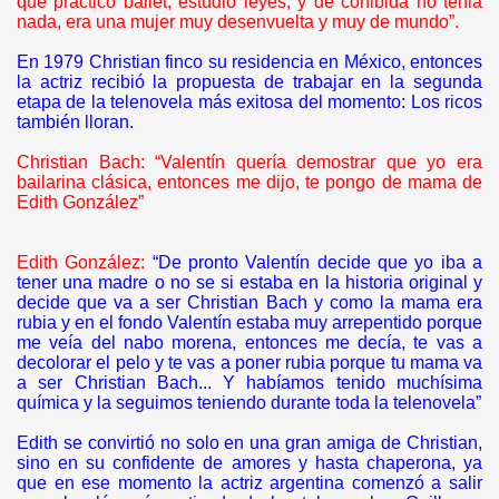
que practicó ballet, estudio leyes, y de cohibida no tenia
nada, era una mujer muy desenvuelta y muy de mundo”.
En 1979 Christian finco su residencia en México, entonces
la actriz recibió la propuesta de trabajar en la segunda
etapa de la telenovela más exitosa del momento: Los ricos
también lloran.
Christian Bach: “Valentín quería demostrar que yo era
bailarina clásica, entonces me dijo, te pongo de mama de
Edith González”
Edith González:
“De pronto Valentín decide que yo iba a
tener una madre o no se si estaba en la historia original y
decide que va a ser Christian Bach y como la mama era
rubia y en el fondo Valentín estaba muy arrepentido porque
me veía del nabo morena, entonces me decía, te vas a
decolorar el pelo y te vas a poner rubia porque tu mama va
a ser Christian Bach... Y habíamos tenido muchísima
química y la seguimos teniendo durante toda la telenovela”
Edith se convirtió no solo en una gran amiga de Christian,
sino en su confidente de amores y hasta chaperona, ya
que en ese momento la actriz argentina comenzó a salir