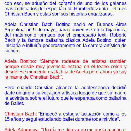
con eso, se adueño del corazón de uno de los galanes
mas codiciados del espectáculo, Humberto Zurita... ella es
Christian Bach y estas son sus historias engarzadas.
Adela Christian Bach Bottino nació en Buenos Aires
de Vida
Argentina un 9 de mayo, para convertirse en la hija única
del matrimonio formado por el empresario textil Roberto
 Engarzadas
Bach y la famosa bailarina clásica Adela Bottino, quien
iniciaría e influiría poderosamente en la carrera artística de
cine
su hija.
Adela Bottino: “Siempre rodeada de artistas también
tica
porque desde muy jovencita estaba en el teatro colon y
desde ese momento era la hija de Adela pero ahora yo soy
Caído
la mama de Christian Bach”.
Pero cuando Christian alcanzo la adolescencia decidió
darle un giro a su vocación artística luego de que su madre
le advirtiera sobre el futuro que le esperaba como bailarina
dre su prioridad
de Ballet.
 su trayectoria
Christian Bach:
“Empecé a estudiar actuación como a los
15 años y seguí estudiando ballet durante toda mi vida”.
ta de pies a cabeza
Adela Adamowa: “Un día me dijo ya no me gusta mucho el