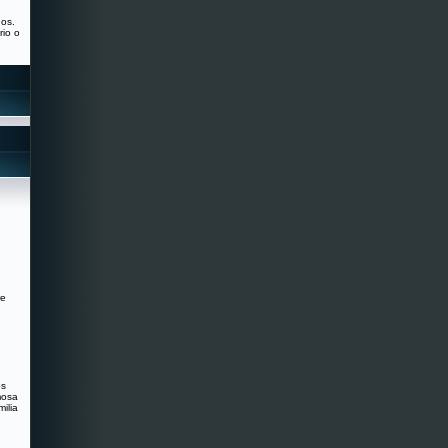
nos.
rio o
re
os
mosa
ilia