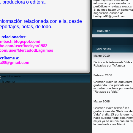
, productora o editora.
informativo y es sacado de
periódicos y revistas mexica
Si quieres hacer un comenta
sugerencia escribe a:
beckyna00@gmail.com
información relacionada con ella, desde
reportajes, notas, de todo.
Traductor:
s relacionados:
ian-bach.blogspot.com/
ube.com/user/beckyna1982
Mini-Notas
.com/user/MercadodLagrimas
Marzo 2010
críbeme a:
a00@gmail.com
Da inicio la telenovela Vidas
Robadas por TvAzteca
Febrero 2008
hit counter
Christian Bach se encuentra
grabando una pelicula en
ecuador que lleva por nomb
"Retazos de Vida"
Marzo 2008
Christian Bach terminó las
grabaciones de "Retazos de
Vida" el día 15 por lo que n
hace suponer que esta her
mujer ya se reunió con su fam
la cual radica en Miami.