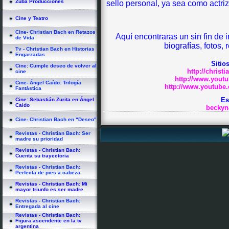
Zuba Producciones
sello personal, ya sea como actriz
Cine y Teatro
Cine- Christian Bach en Retazos
Aquí encontraras un sin fin de 
de Vida
biografías, fotos, 
Tv - Christian Bach en Historias
Engarzadas
Sitio
Cine: Cumple deseo de volver al
http://christ
cine
http://www.yout
Cine- Ángel Caído: Trilogía
http://www.youtube
Fantástica
Es
Cine: Sebastián Zurita en Ángel
Caído
beckyn
Cine- Christian Bach en "Deseo"
Revistas - Christian Bach: Ser
madre su prioridad
Revistas - Christian Bach:
Cuenta su trayectoria
Revistas - Christian Bach:
Perfecta de pies a cabeza
Revistas - Christian Bach: Mi
mayor triunfo es ser madre
Revistas - Christian Bach:
Entregada al cine
Revistas - Christian Bach:
Figura ascendente en la tv
argentina