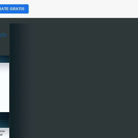
RATE GRATIS
ch
iene
al