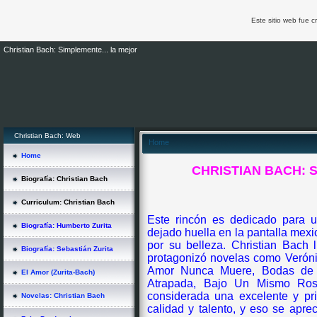
Este sitio web fue 
Christian Bach: Simplemente... la mejor
Christian Bach: Web
Home
Home
CHRISTIAN BACH: 
Biografía: Christian Bach
Curriculum: Christian Bach
Este rincón es dedicado para u
Biografía: Humberto Zurita
dejado huella en la pantalla mexi
por su belleza.
Christian Bach 
Biografía: Sebastián Zurita
protagonizó novelas como Verónic
Amor Nunca Muere, Bodas de 
El Amor (Zurita-Bach)
Atrapada, Bajo Un Mismo Ros
considerada una excelente y pr
Novelas: Christian Bach
calidad y talento, y eso se apre