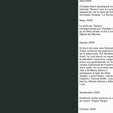
Abril 2008
Christian Bach participará en
película "Deseo" que es una
adaptación de la obra de Art
Schnitzler títulada "La Rond
Mayo 2008
La película "Deseo"
protagonizada por Christian
ya se filma desde el día 5 e
Miguel de Allende.
Agosto 2008
El día 4 de este mes Sebast
Zurita comenzó las grabacio
de la telenovela "En Nombre
Amor" la cual marca su regr
la televisión mexicana, lueg
tener una participación en la
novela Cañaveral de Pasion
años atrás, en su novela da
vida a Emiliano Sáenz y
participará al lado de Altair
Jarabo, Laura Flores, Leticia
Caldeón, Victoria Ruffo, Luis
Hacha, Alfredo Adame y Alli
Lozz.
Septiembre 2008
Humberto Zurita estrena su 
de teatro "Pajaro Negro"
Octubre 2008