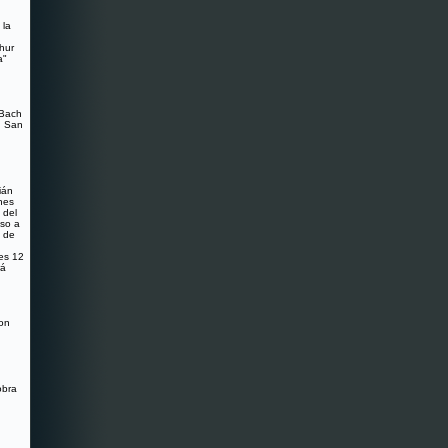
 la
hur
a"
 Bach
n San
ián
nes
 del
eso a
o de
es 12
rá
son
obra