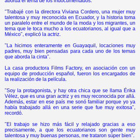
aborda el tema de los indocumentados.
or triunfo es ser madre
"Trabajé con la directora Viviana Cordero, una mujer muy
talentosa y muy reconocida en Ecuador, y la historia toma
ada al cine
un paralelo entre el mundo de la moda y los migrantes, un
tema que le toca mucho a los ecuatorianos, al igual que a
 ascendente en la tv argentina
México", explicó la actriz.
Nombre del Amor
"La hicimos enteramente en Guayaquil, locaciones muy
padres, muy bien pensadas para cada uno de los temas
que aborda la cinta".
La casa productora Films Factory, en asociación con un
equipo de producción español, fueron los encargados de
la realización de la película.
"Soy la protagonista, y hay otra chica que se llama Érika
Vélez, que es una gran actriz y es muy reconocida por allá.
Además, estar en ese país me sonó familiar porque yo ya
había trabajado allá en una serie que fue muy exitosa",
recordó.
"El trabajo se hizo más fácil y relajado gracias a eso
precisamente, a que los ecuatorianos son gente muy
talentosa y muy buenas personas, me trataron súper bien".