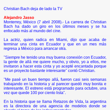
Christian Bach deja de lado la TV
Alejandro Jasso
de Vida
Monterrey, México (7 abril 2008).- La carrera de Christian
Bach ha dado un giro en los últimos meses y se ha
enfocado más al mundo del cine.
 Engarzadas
La actriz, quien radica en Miami, dijo que acaba de
cine
terminar una cinta en Ecuador y que en un mes más
regresa a México para arrancar otra.
tica
"Siempre he tenido una muy buena conexión con Ecuador,
la gente de allá me quiere mucho, y obvio, yo a ellos, me
Caído
invitaron a hacer esta cinta y yo acepté encantada porque
es un proyecto bastante interesante" contó Christian.
"Me pasé un buen tiempo allá, fueron casi seis semanas
dre su prioridad
trabajando en la historia y al parecer quedó muy bonita e
interesante. El estreno está programado para octubre, una
vez que quede 100 por ciento lista".
 su trayectoria
En la historia que se llama Retazos de Vida, la argentina
ta de pies a cabeza
es la directora de una agencia de modelos donde se