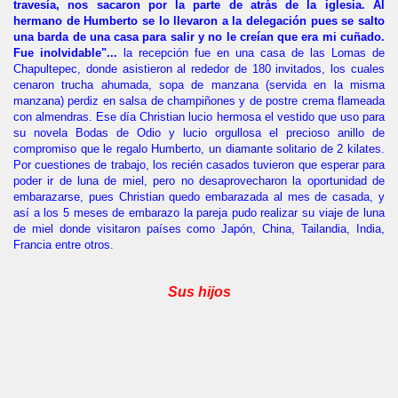
travesía, nos sacaron por la parte de atrás de la iglesia. Al
hermano de Humberto se lo llevaron a la delegación pues se salto
una barda de una casa para salir y no le creían que era mi cuñado.
Fue inolvidable"...
la recepción fue en una casa de las Lomas de
Chapultepec, donde asistieron al rededor de 180 invitados, los cuales
cenaron trucha ahumada, sopa de manzana (servida en la misma
manzana) perdiz en salsa de champiñones y de postre crema flameada
con almendras. Ese día Christian lucio hermosa el vestido que uso para
su novela Bodas de Odio y lucio orgullosa el precioso anillo de
compromiso que le regalo Humberto, un diamante solitario de 2 kilates.
Por cuestiones de trabajo, los recién casados tuvieron que esperar para
poder ir de luna de miel, pero no desaprovecharon la oportunidad de
embarazarse, pues Christian quedo embarazada al mes de casada, y
así a los 5 meses de embarazo la pareja pudo realizar su viaje de luna
de miel donde visitaron países como Japón, China, Tailandia, India,
Francia entre otros.
Sus hijos