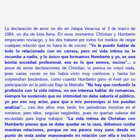
La declaración de amor se dio en Jalapa Veracruz el 3 de marzo de
1984, un día de luna llena. En esos momentos Christian y Humberto
empezaron noviazgo, y los dos trataron por todos los medios de negar
cualquier relación que no fuera la de socios:
"Yo te puedo hablar de
todo lo relacionado con mi carrera, pero mi vida intima no le
incumbe a nadie, y lo único que formamos Humberto y yo, es una
bonita sociedad profesional, eso es lo que somos, socios"...
a
pesar de estas declaraciones de Christian, la prensa no creyó nada,
pues varias veces se les había visto muy cariñosos y hasta los
sorprendían besándose, como cuando Humberto gano el Ariel por su
participación en la película Bajo la Metralla:
"No hay que confundir la
profesión con la vida intima, no me interesa hablar de romances,
siempre he sostenido que mi intimidad no debe saberla el público,
yo por eso soy actor, para que a mis personajes si los puedan
analizar"...
casi dos años mas tarde, los periodistas insistían en el
romance, pero ellos, seguían negándolo, pues no querían valerse del
escándalo para lograr trabajos:
"La vida intima de Christian con
Humberto pienso que se debe quedar en la casa, debemos cuidar
nuestras relaciones, porque no me parece muy sano desde mi
punto de vista andar manoseando mi relación con ella e incluso