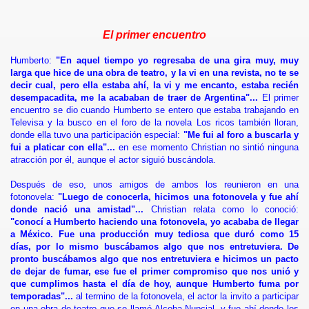
El primer encuentro
de Vida
Humberto:
"En aquel tiempo yo regresaba de una gira muy, muy
larga que hice de una obra de teatro, y la vi en una revista, no te se
decir cual, pero ella estaba ahí, la vi y me encanto, estaba recién
 Engarzadas
desempacadita, me la acababan de traer de Argentina"...
El primer
encuentro se dio cuando Humberto se entero que estaba trabajando en
cine
Televisa y la busco en el foro de la novela Los ricos también lloran,
donde ella tuvo una participación especial:
"Me fui al foro a buscarla y
tica
fui a platicar con ella"...
en ese momento Christian no sintió ninguna
atracción por él, aunque el actor siguió buscándola.
Caído
Después de eso, unos amigos de ambos los reunieron en una
fotonovela:
"Luego de conocerla, hicimos una fotonovela y fue ahí
donde nació una amistad"...
Christian relata como lo conoció:
"conocí a Humberto haciendo una fotonovela, yo acababa de llegar
dre su prioridad
a México. Fue una producción muy tediosa que duró como 15
días, por lo mismo buscábamos algo que nos entretuviera. De
pronto buscábamos algo que nos entretuviera e hicimos un pacto
 su trayectoria
de dejar de fumar, ese fue el primer compromiso que nos unió y
que cumplimos hasta el día de hoy, aunque Humberto fuma por
ta de pies a cabeza
temporadas"...
al termino de la fotonovela, el actor la invito a participar
en una obra de teatro que se llamó Alcoba Nupcial, y fue ahí donde les