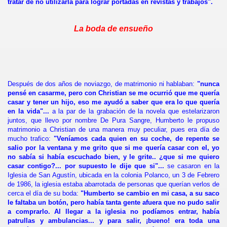
tratar de no utilizarla para lograr portadas en revistas y trabajos".
La boda de ensueño
Después de dos años de noviazgo, de matrimonio ni hablaban:
"nunca
pensé en casarme, pero con Christian se me ocurrió que me quería
casar y tener un hijo, eso me ayudó a saber que era lo que quería
en la vida"...
a la par de la grabación de la novela que estelarizaron
juntos, que llevo por nombre De Pura Sangre, Humberto le propuso
matrimonio a Christian de una manera muy peculiar, pues era día de
mucho trafico:
"Veníamos cada quien en su coche, de repente se
salio por la ventana y me grito que si me quería casar con el, yo
no sabía si había escuchado bien, y le grite.. ¿que si me quiero
casar contigo?... por supuesto le dije que si"...
se casaron en la
Iglesia de San Agustín, ubicada en la colonia Polanco, un 3 de Febrero
de 1986, la iglesia estaba abarrotada de personas que querían verlos de
cerca el día de su boda:
"Humberto se cambio en mi casa, a su saco
le faltaba un botón, pero había tanta gente afuera que no pudo salir
a comprarlo. Al llegar a la iglesia no podíamos entrar, había
patrullas y ambulancias... y para salir, ¡bueno! era toda una