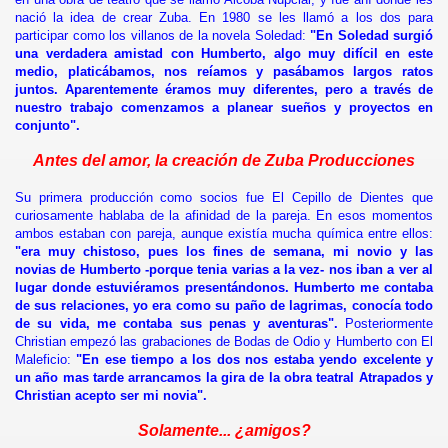
or triunfo es ser madre
nació la idea de crear Zuba. En 1980 se les llamó a los dos para
participar como los villanos de la novela Soledad:
"En Soledad surgió
una verdadera amistad con Humberto, algo muy difícil en este
ada al cine
medio, platicábamos, nos reíamos y pasábamos largos ratos
juntos. Aparentemente éramos muy diferentes, pero a través de
 ascendente en la tv argentina
nuestro trabajo comenzamos a planear sueños y proyectos en
conjunto".
Nombre del Amor
Antes del amor, la creación de Zuba Producciones
Su primera producción como socios fue El Cepillo de Dientes que
curiosamente hablaba de la afinidad de la pareja. En esos momentos
ambos estaban con pareja, aunque existía mucha química entre ellos:
"era muy chistoso, pues los fines de semana, mi novio y las
novias de Humberto -porque tenia varias a la vez- nos iban a ver al
lugar donde estuviéramos presentándonos. Humberto me contaba
de sus relaciones, yo era como su paño de lagrimas, conocía todo
de su vida, me contaba sus penas y aventuras".
Posteriormente
Christian empezó las grabaciones de Bodas de Odio y Humberto con El
Maleficio:
"En ese tiempo a los dos nos estaba yendo excelente y
un año mas tarde arrancamos la gira de la obra teatral Atrapados y
Christian acepto ser mi novia".
Solamente... ¿amigos?