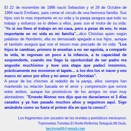
El 22 de noviembre de 1986 nació Sebastián y el 29 de Octubre de
1994 nació Emiliano, para cerrar el circulo de una hermosa familia. Sus
hijos son lo mas importante en su vida y la pareja asegura que todo su
trabajo y esfuerzo se lo deben a ellos, pues son el motor de su vida:
"
Yo si me llevo el trabajo en mi casa, pero a pesar de eso, lo mas
importante en mi vida es mi familia"...
dice Christian quien según
palabras de Humberto, ella es demasiado apegada a sus hijos, aunque
el también asegura que son el tesoro mas preciado de mi vida:
"Los
hijos te cambian, primero te enseñan a no ser egoísta, a compartir
tu vida, te regresan un poco a la infancia, a tu capacidad de
sorprenderte, cuando me llego la oportunidad de ser padre me
angustie muchísimo y tuve una etapa que padecí insomnio,
prácticamente me movieron el tapete... a los dos los vi nacer y eso
marco mi amor por ellos y mi amor por Christian".
A pesar de los chismes al rededor de la pareja, ellos siempre han
mantenido su relación basada en el amor y comprensión que existe
entre ambos, aunque los pronósticos de los amigos no eran muy
alentadores:
"Ernesto Alonso nos dijo que no duraríamos ni 3 días
casados y ya han pasado muchos años y seguimos aquí. Sigo
amándola como su fuera el primer día en que la conocí".
Los fragmentos son sacados de las revistas y periódicos mexicanos:
Tvynovelas.Tvnotas.El Norte.Reforma.Teleguía.Mi Guía.
beckyna00@gmail.com