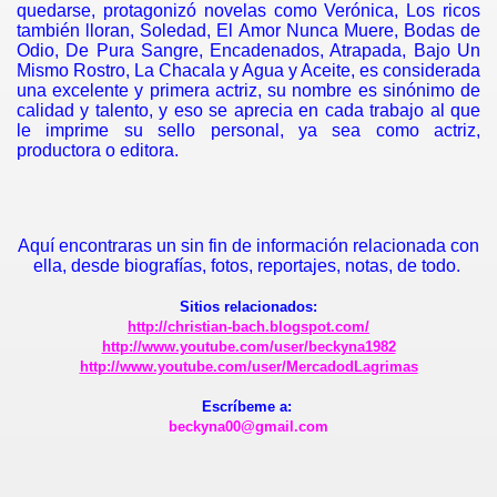
quedarse, protagonizó novelas como Verónica, Los ricos
también lloran, Soledad, El Amor Nunca Muere, Bodas de
Odio, De Pura Sangre, Encadenados, Atrapada, Bajo Un
Mismo Rostro, La Chacala y Agua y Aceite, es considerada
una excelente y primera actriz, su nombre es sinónimo de
de Vida
calidad y talento, y eso se aprecia en cada trabajo al que
le imprime su sello personal, ya sea como actriz,
 Engarzadas
productora o editora.
cine
tica
Aquí encontraras un sin fin de información relacionada con
ella, desde biografías, fotos, reportajes, notas, de todo.
Caído
Sitios relacionados:
http://christian-bach.blogspot.com/
http://www.youtube.com/user/beckyna1982
http://www.youtube.com/user/MercadodLagrimas
dre su prioridad
Escríbeme a:
 su trayectoria
beckyna00@gmail.com
ta de pies a cabeza